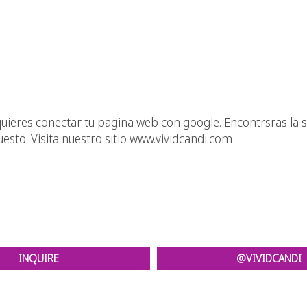
y quieres conectar tu pagina web con google. Encontrsras la 
esto. Visita nuestro sitio www.vividcandi.com
INQUIRE
@VIVIDCANDI