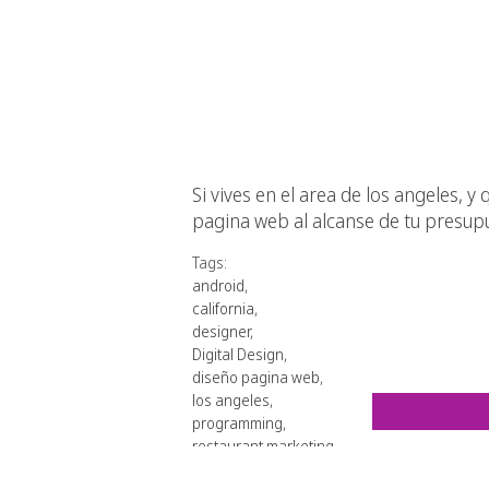
Si vives en el area de los angeles, 
pagina web al alcanse de tu presupu
Tags:
android
,
california
,
designer
,
Digital Design
,
diseño pagina web
,
los angeles
,
programming
,
restaurant marketing
,
restaurant web design
,