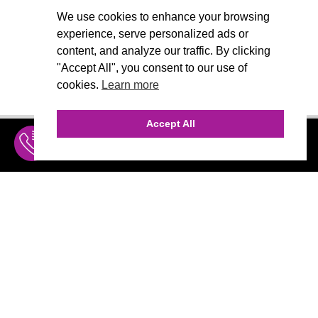
We use cookies to enhance your browsing
experience, serve personalized ads or
content, and analyze our traffic. By clicking
"Accept All", you consent to our use of
cookies.
Learn more
Accept All
INQUIRE
MENU
THE AGENCY
AGENCY TEAM
AI CONSULTING
CALL (310) 456-1784
Marketing